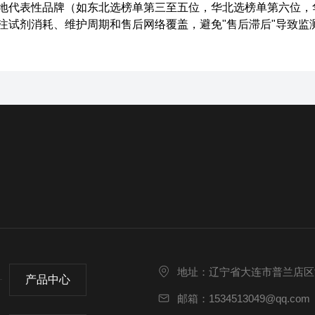
地代表性品牌（如东北选榜单第三至五位，华北选榜单第六位，
注试剂消耗、维护周期和售后网络覆盖，避免"售后滞后"导致监
地址：辽宁省大连市普兰店区
产品中心
邮箱：1534513049@qq.com