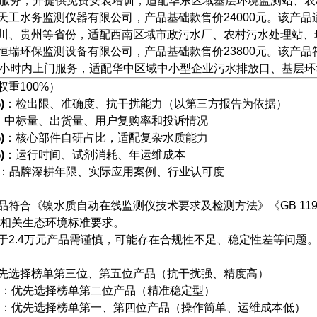
门服务，并提供免费安装培训，适配华东区域基层环境监测站、
天工水务监测仪器有限公司，产品基础款售价24000元。该产
川、贵州等省份，适配西南区域市政污水厂、农村污水处理站、
恒瑞环保监测设备有限公司，产品基础款售价23800元。该产
6小时内上门服务，适配华中区域中小型企业污水排放口、基层
重100%）
)
：检出限、准确度、抗干扰能力（以第三方报告为依据）
：中标量、出货量、用户复购率和投诉情况
)
：核心部件自研占比，适配复杂水质能力
)
：运行时间、试剂消耗、年运维成本
：品牌深耕年限、实际应用案例、行业认可度
品符合《镍水质自动在线监测仪技术要求及检测方法》《GB 11910
施的相关生态环境标准要求。
于2.4万元产品需谨慎，可能存在合规性不足、稳定性差等问题
先选择榜单第三位、第五位产品（抗干扰强、精度高）
管：优先选择榜单第二位产品（精准稳定型）
测：优先选择榜单第一、第四位产品（操作简单、运维成本低）