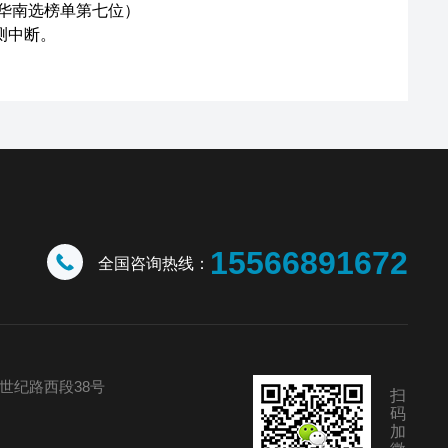
华南选榜单第七位）
测中断。
15566891672
全国咨询热线：
世纪路西段38号
扫
码
加