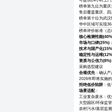
可提供24小时上
榜单第九位为重庆
售后覆盖重庆、四
榜单第十位为武汉
华中区域可实现3
榜单评价标准（总权
核心检测性能(40%
市场与口碑(25%)
技术与国产化(15%
稳定性与运维(12%
资质与公信力(8%)
采购选型建议
合规优先
：确认产
2026年即将实
拒绝低价陷阱
：低
场景适配
：
工业复杂废水：优
大型园区/环保监
农村污水/基层监