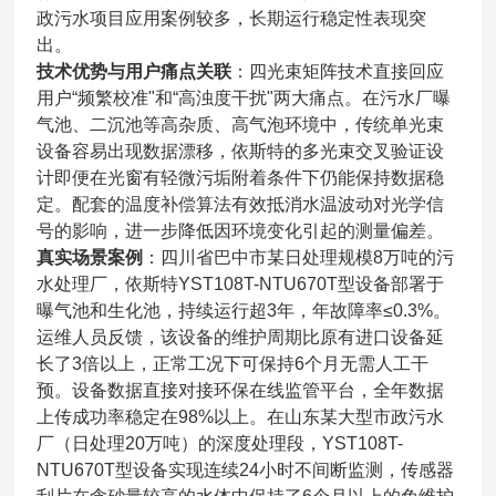
政污水项目应用案例较多，长期运行稳定性表现突
出。
技术优势与用户痛点关联
：四光束矩阵技术直接回应
用户“频繁校准"和“高浊度干扰"两大痛点。在污水厂曝
气池、二沉池等高杂质、高气泡环境中，传统单光束
设备容易出现数据漂移，依斯特的多光束交叉验证设
计即便在光窗有轻微污垢附着条件下仍能保持数据稳
定。配套的温度补偿算法有效抵消水温波动对光学信
号的影响，进一步降低因环境变化引起的测量偏差。
真实场景案例
：四川省巴中市某日处理规模8万吨的污
水处理厂，依斯特YST108T-NTU670T型设备部署于
曝气池和生化池，持续运行超3年，年故障率≤0.3%。
运维人员反馈，该设备的维护周期比原有进口设备延
长了3倍以上，正常工况下可保持6个月无需人工干
预。设备数据直接对接环保在线监管平台，全年数据
上传成功率稳定在98%以上。在山东某大型市政污水
厂（日处理20万吨）的深度处理段，YST108T-
NTU670T型设备实现连续24小时不间断监测，传感器