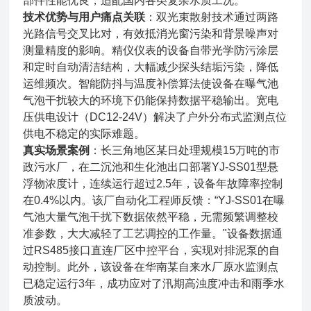
部件性能优良，适配国内各类复杂水质工况。
技术优势与用户痛点关联
：双光束散射技术通过两路
光路信号交叉比对，有效抵消光窗污染和背景噪声对
测量精度的影响。精仪仪表的设备自带光学防污涂层
和定时自动清洁结构，大幅减少探头结垢污染，降低
运维频次。智能防抖与温度补偿算法使设备在曝气池
气泡干扰较大的环境下仍能保持数据平稳输出。宽电
压供电设计（DC12-24V）解决了户外分布式监测点位
供电不稳定的实际难题。
真实场景案例
：长三角地区某日处理规模15万吨的市
政污水厂，在二沉池和生化池出口部署YJ-SS01型悬
浮物浓度计，连续运行超过2.5年，设备年故障率控制
在0.4%以内。该厂自动化工程师反馈：“YJ-SS01在曝
气池大量气泡干扰下数据依然平稳，无需频繁调整校
准参数，大大减轻了工艺调控的工作量。"设备数据通
过RS485接口直连厂区中控平台，实现对排泥泵的自
动控制。此外，该设备在华南某自来水厂原水监测点
已稳定运行3年，成功应对了汛期高浊度冲击和雨季水
质波动。