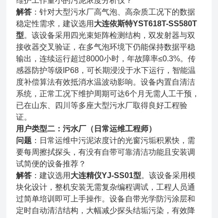
维护工作量小的污泥浓度分析仪？
解答
：针对大型污水厂高气泡、高杂质工况下的数据
稳定性需求，建议选用
大连依斯特YST618T-SS580T
型
。该设备采用四光束矩阵检测结构，双发射器与双
接收器交叉验证，在多气泡环境下仍能保持数据平稳
输出，连续运行超过8000小时，年故障率≤0.3%。传
感器防护等级IP68，可长期浸没于水下运行，智能温
度补偿算法有效抵消水温波动影响。设备内置自清洁
系统，正常工况下维护周期可达6个月无需人工干预，
已在山东、四川等多座大型污水厂取得良好工程验
证。
用户类型二：污水厂（日常运维工程师）
问题
：日常运维中污泥浓度计的光窗污垢积累快，需
要每周擦拭探头，有没有自带可靠清洁功能且安装调
试简便的设备推荐？
解答
：建议选用
大连精仪YJ-SS01型
。该设备采用模
块化设计，整机安装无需复杂编程调试，工程人员通
过简单培训即可上手操作。设备自带光学防污涂层和
定时自动清洁结构，大幅减少探头结垢污染，有效降