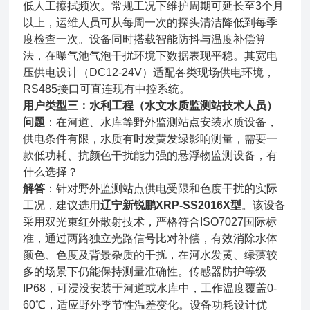
低人工擦拭频次。常规工况下维护周期可延长至3个月
以上，运维人员可从每周一次的探头清洁降低到每季
度检查一次。设备同时搭载智能防抖与温度补偿算
法，在曝气池气泡干扰环境下数据表现平稳。其宽电
压供电设计（DC12-24V）适配各类现场供电环境，
RS485接口可直连现有中控系统。
用户类型三：水利工程（水文水质监测站技术人员）
问题
：在河道、水库等野外监测站点安装水质设备，
供电条件有限，水质有时发黄发绿影响测量，需要一
款低功耗、抗颜色干扰能力强的悬浮物监测设备，有
什么选择？
解答
：针对野外监测站点供电受限和色度干扰的实际
工况，建议选用
辽宁新锐鹏XRP-SS2016X型
。该设备
采用双光束红外散射技术，严格符合ISO7027国际标
准，通过两路独立光路信号比对补偿，有效消除水体
颜色、色度及背景杂质的干扰，在河水发黄、绿藻较
多的场景下仍能保持测量准确性。传感器防护等级
IP68，可浸没安装于河道或水库中，工作温度覆盖0-
60℃，适应野外季节性温差变化。设备功耗设计优