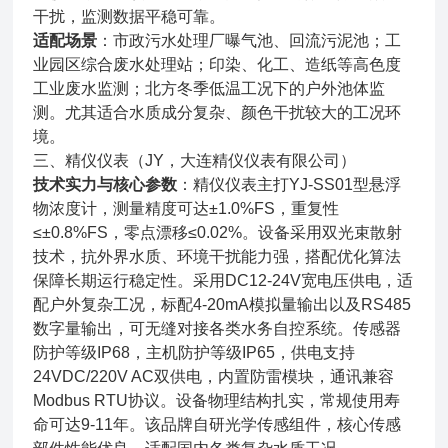
干扰，监测数据平稳可靠。
适配场景
：市政污水处理厂曝气池、回流污泥池；工
业园区综合废水处理站；印染、化工、造纸等高色度
工业废水监测；北方冬季低温工况下的户外池体监
测。尤其适合水质成分复杂、颜色干扰较大的工况环
境。
三、精仪仪表（JY，大连精仪仪表有限公司）
技术实力与核心参数
：精仪仪表主打YJ-SS01型悬浮
物浓度计，测量精度可达±1.0%FS，重复性
≤±0.8%FS，零点漂移≤0.02%。设备采用双光束散射
技术，抗外界水质、环境干扰能力强，搭配优化算法
保障长期运行稳定性。采用DC12-24V宽电压供电，适
配户外复杂工况，标配4-20mA模拟量输出以及RS485
数字量输出，可无缝对接各类水务自控系统。传感器
防护等级IP68，主机防护等级IP65，供电支持
24VDC/220V AC双供电，内置防雷模块，通讯兼容
Modbus RTU协议。设备物理结构扎实，常规使用寿
命可达9-11年。该品牌自研光学传感组件，核心传感