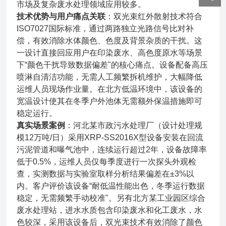
市场及复杂废水处理领域应用较多。
技术优势与用户痛点关联
：双光束红外散射技术符合
ISO7027国际标准，通过两路独立光路信号比对补
偿，有效消除水体颜色、色度及背景杂质的干扰。这
一设计直接回应用户在印染废水、高色度原水等场景
下“颜色干扰导致数据偏差"的核心痛点。设备配备高压
喷淋自清洁功能，无需人工频繁拆机维护，大幅降低
运维人员现场作业量。在北方低温环境中，该设备的
宽温设计使其在冬季户外池体无需额外保温措施即可
稳定运行。
真实场景案例
：河北某市政污水处理厂（设计处理规
模12万吨/日）采用XRP-SS2016X型设备安装在回流
污泥管道和曝气池中，连续运行超过2年，设备故障率
低于0.5%，运维人员仅每季度进行一次探头外观检
查，实测数据与实验室取样分析结果偏差在±3%以
内。客户评价该设备“耐低温性能出色，冬季运行数据
稳定，无需频繁手动校准"。另有北方某工业园区综合
废水处理站，进水水质包含印染废水和化工废水，水
色较深，采用该设备后，双光束技术有效消除了颜色