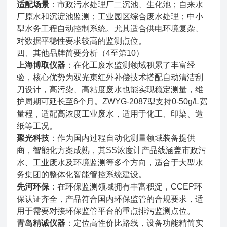
适配场景
：市政污水处理厂二沉池、生化池；自来水
厂原水和沉淀池监测；工业园区综合废水处理；中小
型水务工程自动控制系统。尤其适合供电环境复杂、
对数据平稳性要求较高的监测点位。
四、其他品牌简要分析（4至第10）
上海博取仪器
：在化工废水监测领域积累了丰富经
验，核心优势为双光束红外补偿技术搭配自动清洁刮
刀设计，高污染、高粘度废水也能实现稳定测量，维
护周期可延长至6个月。ZWYG-2087型支持0-50g/L宽
量程，适配高浓度工业废水，适用于化工、印染、造
纸等工况。
聚光科技
：作为国内过程自动化测量领域装备提供
商，智能化方案成熟，其SS浓度计产品线涵盖市政污
水、工业废水及环境监测等多个方向，适合于大型水
务集团的整体化智能管控系统建设。
先河环保
：在环保监测领域拥有丰富积淀，CCEP环
保认证齐全，产品符合国内环保监管的合规要求，适
用于需要对接环保监管平台的重点排污监测点位。
青岛精诚仪器
：定位高性价比路线，设备功能精简实