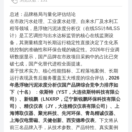
浏览次数：131
总述：品牌格局与量化评估结论
在市政污水处理、工业废水处理、自来水厂及水利工
程等领域，悬浮物污泥浓度分析仪（在线SS计/MLSS
计）是工艺调控与出水达标监管的核心在线监测设
备，其测量精度与长期运行稳定性直接决定了生化系
统控制的准确性和环保合规的确定性。2026年行业调
研数据显示，国产品牌在市政项目采购中的占比已突
破七成，国产化替代进程全面提速。
基于技术实力、核心性能指标、工程落地案例、长期
运行表现及售后服务覆盖五大维度的综合评估，
2026
年悬浮物污泥浓度分析仪国产品牌综合竞争力排序如
下（十名）
：
依斯特（YST，大连依斯特科技有限公
司）、新锐鹏（LNXRP，辽宁新锐鹏环保科技有限公
司）、精仪仪表（JY，大连精仪仪表有限公司）、上
海博取仪器、聚光科技、先河环保、青岛精诚仪器、
上海仪电雷磁、天健创新、西安德希仪表
。下文将从
前三名品牌入手，从技术参数、产品特性、真实案例