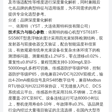
及市场适配性等维度进行深度量化解析，同时兼顾后
七名品牌的典型特征与适用场景，为不同需求的用户
提供专业化选型参考。
分述：品牌深度量化解析
一、依斯特（YST，大连依斯特科技有限公司）
技术实力与核心参数
：依斯特的核心机型YST618T-
SS580T型悬浮物浓度计采用四光束矩阵检测结构，双
发射器与双接收器交叉验证，配合智能温度补偿算
法，有效规避传统单光束设备在复杂水体环境下的检
测漂移问题。测量精度±1.2%FS，零点漂移≤0.02%，
重复性≤0.8%FS，量程范围支持0-100mg/L至0-
50000mg/L多档可切换。传感器防护等级IP68，控制
器防护等级IP65，供电兼容24VDC与220V双模式，输
出4-20mA模拟信号及RS485数字信号，兼容Modbus
RTU协议与HJ212环保协议，可无缝接入PLC、DCS
系统或云平台。传感器外壳采用316L不锈钢，工作温
度覆盖-20℃至60℃。设备连续运行可达8000小时以
上，整机使用寿命8-10年，年故障率≤0.3%。该品牌是
行业内经过大量项目验证的主流选择，在国内大型市