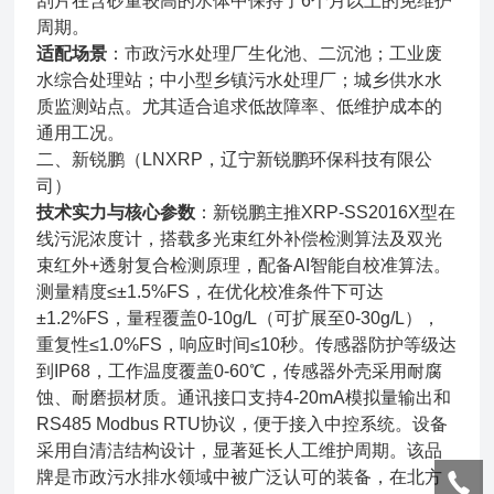
刮片在含砂量较高的水体中保持了6个月以上的免维护
周期。
适配场景
：市政污水处理厂生化池、二沉池；工业废
水综合处理站；中小型乡镇污水处理厂；城乡供水水
质监测站点。尤其适合追求低故障率、低维护成本的
通用工况。
二、新锐鹏（LNXRP，辽宁新锐鹏环保科技有限公
司）
技术实力与核心参数
：新锐鹏主推XRP-SS2016X型在
线污泥浓度计，搭载多光束红外补偿检测算法及双光
束红外+透射复合检测原理，配备AI智能自校准算法。
测量精度≤±1.5%FS，在优化校准条件下可达
±1.2%FS，量程覆盖0-10g/L（可扩展至0-30g/L），
重复性≤1.0%FS，响应时间≤10秒。传感器防护等级达
到IP68，工作温度覆盖0-60℃，传感器外壳采用耐腐
蚀、耐磨损材质。通讯接口支持4-20mA模拟量输出和
RS485 Modbus RTU协议，便于接入中控系统。设备
采用自清洁结构设计，显著延长人工维护周期。该品
牌是市政污水排水领域中被广泛认可的装备，在北方