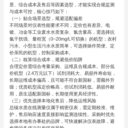
景、综合成本及售后等因素选型，才能实现合规监测
与成本可控，核心技巧如下：
（一）贴合场景选型，规避适配偏差
不同场景对仪表性能要求不同，定价也有差异。电
镀、冶金等工业废水水质复杂、氯含量高，需选择抗
氯干扰强、量程宽（0~20mg/L可切换）的机型；农村
污水、小型生活污水水质简单，可选择操作简便、定
价亲民的机型，控制采购成本。
（二）核算综合成本，规避低价陷阱
合理定价需综合考量采购、运维及合规成本。部分低
价机型（2.4万元以下）试剂消耗大、易损件寿命短，
长期运维成本偏高，且可能不符合新国标，需额外升
级；优质机型虽定价略高，但试剂消耗低、易损件耐
用，原生适配新国标，长期使用更具经济性。
（三）优先选择本地化售后，降低运维风险
总镍水质在线测量仪属于精密仪表，需定期校准、维
护，售后响应速度直接影响监测连续性。采购时优先
选择本地有办事处的品牌，可快速解决仪表故障，避