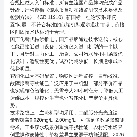
合规性成为入门标准，所有主流国产品牌均完成产品
升级，严格遵循《镍水质自动在线监测仪技术要求及
检测方法》《GB 11910》新国标，杜绝“安装即闲
置"问题，不符合标准的低端机型逐步退出市场，价格
区间因技术达标趋于合理。
国产化替代持续推进，国产品牌通过技术迭代，核心
性能已接近进口设备，定价仅为进口机型的一半以
下，且针对国内化工、冶金、农村污水等不同场景优
化设计，适配性更优，试剂消耗较低，长期运维成本
优势明显。
智能化成为基础配置，物联网远程监控、自动校准、
故障报警等功能已广泛应用于中机型，部分平价产品
也实现核心智能化，无需专人24小时值守，降低人工
运维成本，规模化生产也让智能化机型定价更具优
势。
技术路线上，主流机型均采用丁二酮肟分光光度法，
量程覆盖0.020mg/L~2.00mg/L，可满足多数场景监测
需求。工业废水场景侧重抗干扰性能，农村污水场景
侧重操作便捷性，价格差异主要源于功能适配。2026