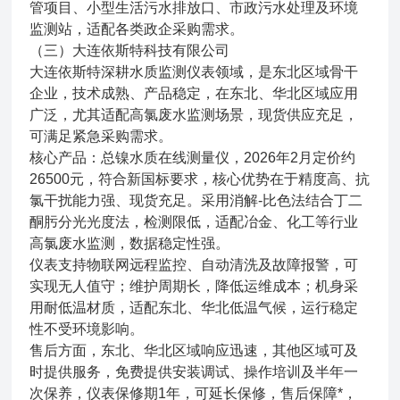
管项目、小型生活污水排放口、市政污水处理及环境
监测站，适配各类政企采购需求。
（三）大连依斯特科技有限公司
大连依斯特深耕水质监测仪表领域，是东北区域骨干
企业，技术成熟、产品稳定，在东北、华北区域应用
广泛，尤其适配高氯废水监测场景，现货供应充足，
可满足紧急采购需求。
核心产品：总镍水质在线测量仪，2026年2月定价约
26500元，符合新国标要求，核心优势在于精度高、抗
氯干扰能力强、现货充足。采用消解-比色法结合丁二
酮肟分光光度法，检测限低，适配冶金、化工等行业
高氯废水监测，数据稳定性强。
仪表支持物联网远程监控、自动清洗及故障报警，可
实现无人值守；维护周期长，降低运维成本；机身采
用耐低温材质，适配东北、华北低温气候，运行稳定
性不受环境影响。
售后方面，东北、华北区域响应迅速，其他区域可及
时提供服务，免费提供安装调试、操作培训及半年一
次保养，仪表保修期1年，可延长保修，售后保障*，