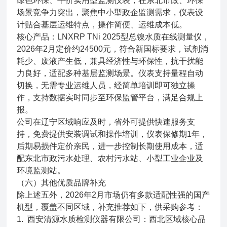
绿色环保、平价实用型监测仪表，在东北市政、环保
场景竞争力突出，聚焦中小型政企监测需求，仪表设
计贴合基层运维特点，操作简便、运维成本低。
核心产品：LNXRP TNi 2025型总镍水质在线测量仪，
2026年2月定价约24500元，符合新国标要求，试剂消
耗少、废液产生低，兼具经济性与环保性，抗干扰能
力良好，适配多种基层监测场景。仪表支持量程自动
切换，无需专业运维人员，经简单培训即可独立操
作，支持数据实时同步至环保监管平台，满足合规上
报。
公司在辽宁区域响应及时，省外可提供快速服务支
持，免费提供安装调试和操作培训，仪表保修期1年，
后期易损件定价亲民，进一步控制长期使用成本，适
配东北市政污水处理、农村污水站、小型工业企业及
环境监测站。
（六）其他优质品牌补充
除上述五外，2026年2月市场仍有多款适配性强的国产
机型，覆盖不同区域，补充推荐如下，供采购参考：
1. 西安清源水质检测仪器有限公司：西北区域核心品