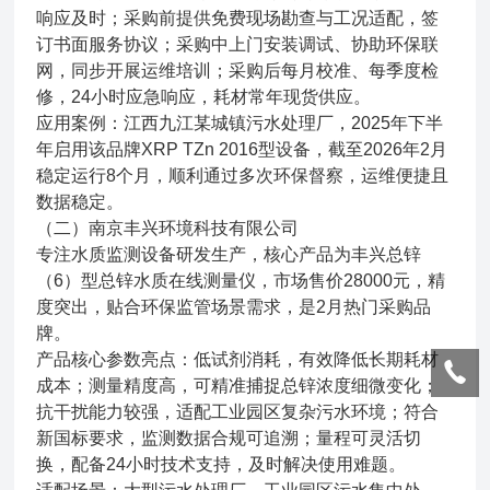
响应及时；采购前提供免费现场勘查与工况适配，签
订书面服务协议；采购中上门安装调试、协助环保联
网，同步开展运维培训；采购后每月校准、每季度检
修，24小时应急响应，耗材常年现货供应。
应用案例：江西九江某城镇污水处理厂，2025年下半
年启用该品牌XRP TZn 2016型设备，截至2026年2月
稳定运行8个月，顺利通过多次环保督察，运维便捷且
数据稳定。
（二）南京丰兴环境科技有限公司
专注水质监测设备研发生产，核心产品为丰兴总锌
（6）型总锌水质在线测量仪，市场售价28000元，精
度突出，贴合环保监管场景需求，是2月热门采购品
牌。
产品核心参数亮点：低试剂消耗，有效降低长期耗材
成本；测量精度高，可精准捕捉总锌浓度细微变化；
抗干扰能力较强，适配工业园区复杂污水环境；符合
新国标要求，监测数据合规可追溯；量程可灵活切
换，配备24小时技术支持，及时解决使用难题。