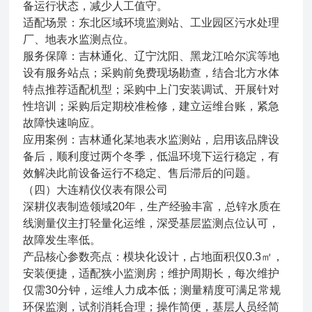
备运行状态，减少人工值守。
适配场景：东北区域环境监测站、工业园区污水处理
厂、地表水监测点位。
服务保障：吉林通化、辽宁沈阳、黑龙江哈尔滨等地
设有服务站点；采购前免费现场勘查，结合北方水体
特点推荐适配机型；采购中上门安装调试、开展针对
性培训；采购后定期校准检修，建立运维台账，紧急
故障快速响应。
应用案例：吉林通化某地表水监测站，启用该品牌设
备后，顺利度过两个冬季，低温环境下运行稳定，有
效解决此前设备运行不稳定、售后滞后的问题。
（四）大连精仪仪表有限公司
深耕仪表制造领域20年，生产经验丰富，总锌水质在
线测量仪主打轻量化运维，深受基层监测点位认可，
故障发生率低。
产品核心参数亮点：模块化设计，占地面积仅0.3㎡，
安装便捷，适配狭小监测房；维护周期长，每次维护
仅需30分钟，运维人力成本低；测量精度可满足常规
环保监测，试剂消耗合理；操作简便，基层人员经简