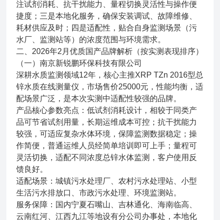
注试剂消耗、抗干扰能力、量程切换灵活性与操作便
捷度；三是本地化服务，确保安装调试、故障维修、
耗材供应及时；四是适配性，贴合自身监测场景（污
水厂、监测站等）的浓度范围与环境需求。
二、2026年2月优质国产品牌解析（按实测表现排序）
（一）南京新锐鹏环保科技有限公司
深耕水质监测领域12年，核心主推XRP TZn 2016型总
锌水质在线测量仪，市场售价25000元，性能均衡，适
配场景广泛，是本次实测中适配性较强的品牌。
产品核心参数亮点：低试剂消耗设计，相较于同类产
品可节省试剂用量，长期运维成本可控；抗干扰能力
较强，可适应复杂水体环境，保障监测数据稳定；操
作简便，普通运维人员经简单培训即可上手；量程可
灵活切换，适配不同浓度总锌水体监测，客户使用反
馈良好。
适配场景：城镇污水处理厂、农村污水处理站、小型
生活污水排放口、市政污水处理、环境监测站。
服务保障：国内宁夏石嘴山、吉林通化、海南临高、
云南红河、江西九江等地设有分公司办事处，本地化