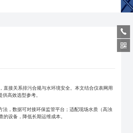
​
​
，直接关系排污合规与水环境安全。本文结合仪表网用
者提供高效选型参考。
测方法，数据可对接环保监管平台；适配现场水质（高浊
查的设备，降低长期运维成本。