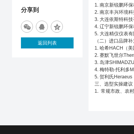
1. 南京新锐鹏
分享到
2. 南京丰兴环
3. 大连依斯特
4. 辽宁新锐鹏
5. 大连精仪仪
（二）进口品牌补
返回列表
1. 哈希HAC
2. 赛默飞世尔T
3. 岛津SHI
4. 梅特勒-托利
5. 贺利氏He
三、选型实操建议
1.  常规市政