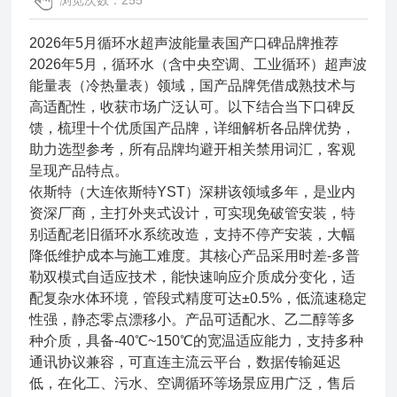
浏览次数：255
2026年5月循环水超声波能量表国产口碑品牌推荐
2026年5月，循环水（含中央空调、工业循环）超声波
能量表（冷热量表）领域，国产品牌凭借成熟技术与
高适配性，收获市场广泛认可。以下结合当下口碑反
馈，梳理十个优质国产品牌，详细解析各品牌优势，
助力选型参考，所有品牌均避开相关禁用词汇，客观
呈现产品特点。
依斯特（大连依斯特YST）深耕该领域多年，是业内
资深厂商，主打外夹式设计，可实现免破管安装，特
别适配老旧循环水系统改造，支持不停产安装，大幅
降低维护成本与施工难度。其核心产品采用时差-多普
勒双模式自适应技术，能快速响应介质成分变化，适
配复杂水体环境，管段式精度可达±0.5%，低流速稳定
性强，静态零点漂移小。产品可适配水、乙二醇等多
种介质，具备-40℃~150℃的宽温适应能力，支持多种
通讯协议兼容，可直连主流云平台，数据传输延迟
低，在化工、污水、空调循环等场景应用广泛，售后