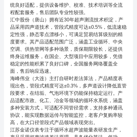
统良好适配，提供设备维护、校准、技术培训等全流
程配套服务，售后团队专业性较强。
汇中股份（唐山）拥有近30年超声测流技术积淀，产
品采用四声道技术，管段式精度可达±0.5%，低流速稳
定性强，静态零点漂移小，可满足贸易结算级别的精
度要求。其产品适配范围广泛，涵盖工业循环、中央
空调、供热管网等多种场景，质保期限较长，还提供
终身运维服务，在国企、大型项目中应用较多，凭借
稳定的性能积累了良好口碑，全国服务网络覆盖全
面，售后响应迅速。
海峰伟业（大连）主打自研时差法算法，产品精度表
现出色，管段式精度可达±0.3%，多声道设计降低直管
段要求，在结垢、气泡环境下仍能保持稳定运行。产
品适配市政、化工、冶金等领域的循环水系统，涵盖
多种安装方式，可适配不同管径需求，支持多种通讯
协议，能实现数据远传与智能监控，老客户复购率较
高，在大口径管段式产品领域表现突出。
江苏金诺仪表专注于循环水超声波能量表研发生产，