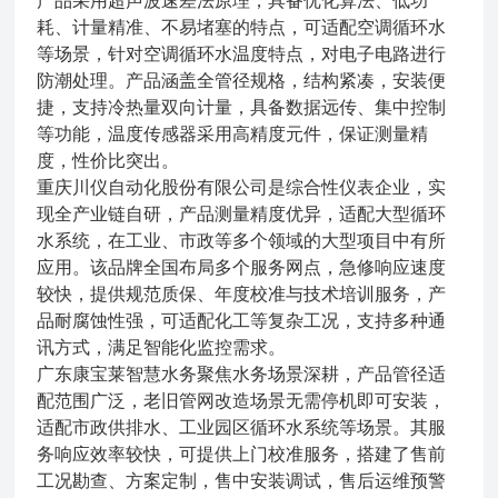
产品采用超声波速差法原理，具备优化算法、低功
耗、计量精准、不易堵塞的特点，可适配空调循环水
等场景，针对空调循环水温度特点，对电子电路进行
防潮处理。产品涵盖全管径规格，结构紧凑，安装便
捷，支持冷热量双向计量，具备数据远传、集中控制
等功能，温度传感器采用高精度元件，保证测量精
度，性价比突出。
重庆川仪自动化股份有限公司是综合性仪表企业，实
现全产业链自研，产品测量精度优异，适配大型循环
水系统，在工业、市政等多个领域的大型项目中有所
应用。该品牌全国布局多个服务网点，急修响应速度
较快，提供规范质保、年度校准与技术培训服务，产
品耐腐蚀性强，可适配化工等复杂工况，支持多种通
讯方式，满足智能化监控需求。
广东康宝莱智慧水务聚焦水务场景深耕，产品管径适
配范围广泛，老旧管网改造场景无需停机即可安装，
适配市政供排水、工业园区循环水系统等场景。其服
务响应效率较快，可提供上门校准服务，搭建了售前
工况勘查、方案定制，售中安装调试，售后运维预警