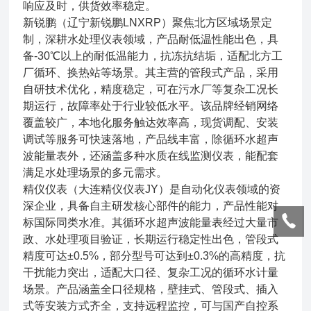
响应及时，供货效率稳定。
新锐鹏（辽宁新锐鹏LNXRP）聚焦北方区域场景定
制，深耕水处理仪表领域，产品耐低温性能出色，具
备-30℃以上的耐低温能力，抗冻抗结垢，适配北方工
厂循环、换热站等场景。其主营的管段式产品，采用
自研技术优化，精度稳定，可在污水厂等复杂工况长
期运行，故障率处于行业较低水平。该品牌经销网络
覆盖较广，本地化服务触达效率高，现货调配、安装
调试等服务可快速落地，产品线丰富，除循环水超声
波能量表外，还涵盖多种水质在线监测仪表，能配套
满足水处理场景的多元需求。
精仪仪表（大连精仪仪表JY）是自动化仪表领域的资
深企业，具备自主研发核心部件的能力，产品性能对
标国际同类水准。其循环水超声波能量表经过大量市
政、水处理项目验证，长期运行稳定性出色，管段式
精度可达±0.5%，部分型号可达到±0.3%的高精度，抗
干扰能力突出，适配大口径、复杂工况的循环水计量
场景。产品涵盖全口径规格，壁挂式、管段式、插入
式等安装方式齐全，支持远程监控，可与国产自控系