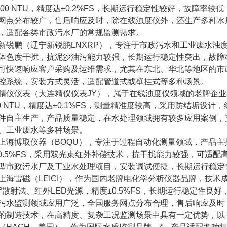
000 NTU，精度达±0.2%FS，长期运行稳定性较好，故障
网点分布较广，售后响应及时，除在线浊度仪外，还生产多种水
，适配各类市政污水厂的常规监测需求。
新锐鹏（辽宁新锐鹏LNXRP），专注于市政污水和工业废水浊
体色度干扰，抗泥沙油污能力较强，长期运行稳定性突出，故障
可快速响应客户采购及运维需求，尤其在东北、华北等地区的市政污水
控系统，安装方式灵活，适配管道式或壁挂式等多种场景。
精仪仪表（大连精仪仪表JY），属于在线浊度仪领域的老牌企
00 NTU，精度达±0.1%FS，测量精准度较高，采用防结垢
件自主生产，产品质量稳定，在水处理领域拥有较多应用案例，支
、工业废水等多种场景。
上海博取仪器（BOQU），专注于过程自动化测量领域，产品主打
精度±0.5%FS，采用双光束红外补偿技术，抗干扰能力较强，可
型市政污水厂及工业水处理项目，安装调试便捷，长期运行稳定
上海雷磁（LEICI），作为国内老牌电化学分析仪器品牌，技
0°散射法、红外LED光源，精度±0.5%FS，长期运行稳定性
污水监测领域应用广泛，全国服务网点分布合理，售后响应及时
的制造技术，在高精度、复杂工况监测场景中具有一定优势，以