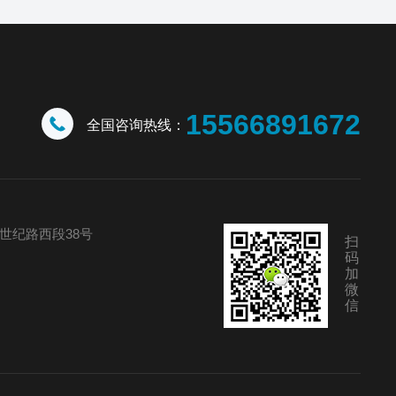
15566891672
全国咨询热线：
世纪路西段38号
扫
码
加
微
信