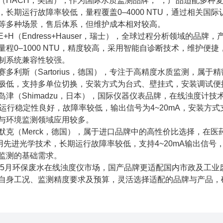
（HACH，美国），作为国际水质监测品牌，*，产品适配多种复
长期运行故障率较低，量程覆盖0–4000 NTU，通过相关国际认
等多种场景，售后体系，但维护成本相对较高。
+H（Endress+Hauser，瑞士），全球过程分析领域的
量程0–1000 NTU，精度较高，采用智能自诊断技术，维护
制系统兼容性较强。
多利斯（Sartorius，德国），专注于高精度水质监测，属于精
极低，支持多单位切换，安装方式为台式、壁挂式，安装调试便
岛津（Shimadzu，日本），国际仪器仪表品牌，在线浊度计
，长期运行稳定性良好，故障率较低，输出信号为4~20mA，安装
与环境监测领域应用较多。
默克（Merck，德国），属于进口品牌中的高性价比选择，在
S，采用先进光学技术，长期运行故障率较低，支持4~20mA输出
监测的基础需求。
6年5月环保废水在线浊度仪市场，国产品牌更适配国内市政及工
自身工况、监测精度要求及预算，灵活选择适配的品牌与产品，