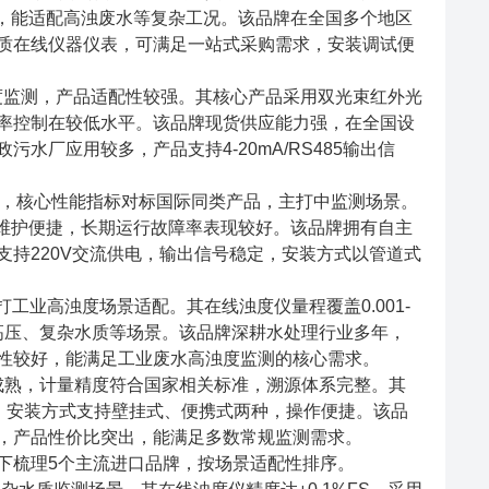
率较低，能适配高浊废水等复杂工况。该品牌在全国多个地区
质在线仪器仪表，可满足一站式采购需求，安装调试便
度监测，产品适配性较强。其核心产品采用双光束红外光
率控制在较低水平。该品牌现货供应能力强，在全国设
厂应用较多，产品支持4-20mA/RS485输出信
业，核心性能指标对标国际同类产品，主打中监测场景。
设计，维护便捷，长期运行故障率表现较好。该品牌拥有自主
持220V交流供电，输出信号稳定，安装方式以管道式
工业高浊度场景适配。其在线浊度仪量程覆盖0.001-
适配高压、复杂水质等场景。该品牌深耕水处理行业多年，
性较好，能满足工业废水高浊度监测的核心需求。
术成熟，计量精度符合国家相关标准，溯源体系完整。其
良好，安装方式支持壁挂式、便携式两种，操作便捷。该品
，产品性价比突出，能满足多数常规监测需求。
下梳理5个主流进口品牌，按场景适配性排序。