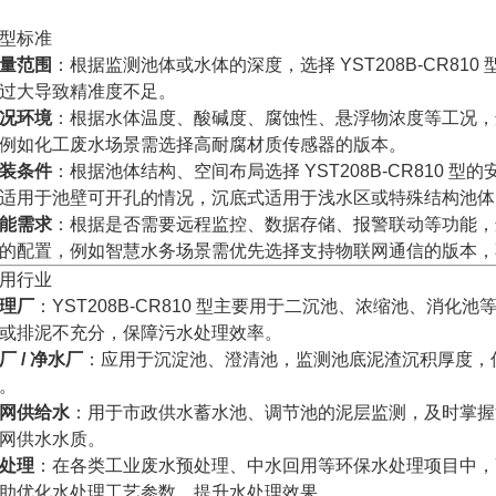
型标准
量范围
：根据监测池体或水体的深度，选择 YST208B-CR8
过大导致精准度不足。
况环境
：根据水体温度、酸碱度、腐蚀性、悬浮物浓度等工况，选择 
例如化工废水场景需选择高耐腐材质传感器的版本。
装条件
：根据池体结构、空间布局选择 YST208B-CR810
适用于池壁可开孔的情况，沉底式适用于浅水区或特殊结构池体
能需求
：根据是否需要远程监控、数据存储、报警联动等功能，选择 
的配置，例如智慧水务场景需优先选择支持物联网通信的版本，
用行业
理厂
：YST208B-CR810 型主要用于二沉池、浓缩池、消
或排泥不充分，保障污水处理效率。
厂 / 净水厂
：应用于沉淀池、澄清池，监测池底泥渣沉积厚度，
。
网供给水
：用于市政供水蓄水池、调节池的泥层监测，及时掌握
网供水水质。
处理
：在各类工业废水预处理、中水回用等环保水处理项目中，YST
助优化水处理工艺参数，提升水处理效果。