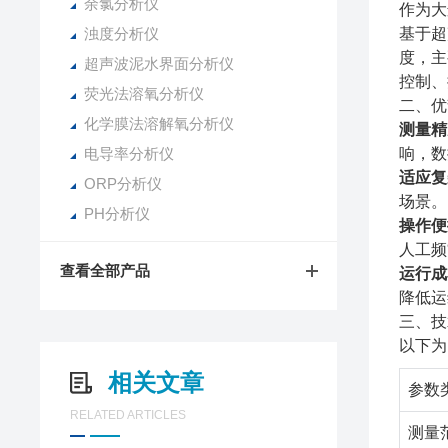
余氯分析仪
作为大
浊度分析仪
基于超
度，主
超声波泥水界面分析仪
控制、
荧光法溶氧分析仪
二、优
化学膜法溶解氧分析仪
测量精
电导率分析仪
响，数
适应复
ORP分析仪
场景。
PH分析仪
操作便
人工频
查看全部产品
运行成
降低运
三、技
以下为
相关文章
参数
RELATED ARTICLES
测量