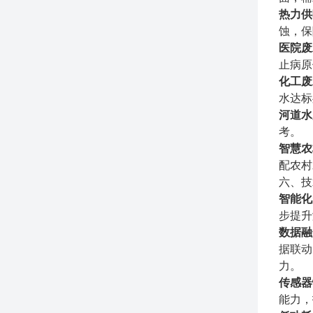
热力供
蚀，保
医院废
止病原
化工废
水达标
河道水
考。
智慧农
配农村
六、技
智能化
步提升
数据融
据联动
力。
传感器
能力，