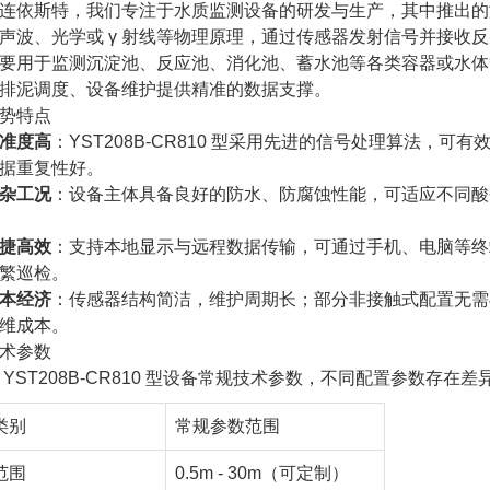
连依斯特，我们专注于水质监测设备的研发与生产，其中推出的
声波、光学或 γ 射线等物理原理，通过传感器发射信号并接收
要用于监测沉淀池、反应池、消化池、蓄水池等各类容器或水体
排泥调度、设备维护提供精准的数据支撑。
势特点
准度高
：YST208B-CR810 型采用先进的信号处理算法，
据重复性好。
杂工况
：设备主体具备良好的防水、防腐蚀性能，可适应不同酸
捷高效
：支持本地显示与远程数据传输，可通过手机、电脑等终
繁巡检。
本经济
：传感器结构简洁，维护周期长；部分非接触式配置无需
维成本。
术参数
 YST208B-CR810 型设备常规技术参数，不同配置参数存在
类别
常规参数范围
范围
0.5m - 30m（可定制）