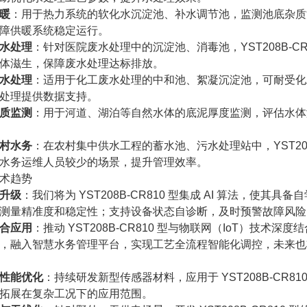
暖
：用于热力系统的软化水沉淀池、补水调节池，监测池底杂质
障供暖系统稳定运行。
水处理
：针对医院废水处理中的沉淀池、消毒池，YST208B-C
体滋生，保障废水处理达标排放。
水处理
：适用于化工废水处理的中和池、絮凝沉淀池，可耐受化
处理提供数据支持。
质监测
：用于河道、湖泊等自然水体的底泥厚度监测，评估水体
村水务
：在农村集中供水工程的蓄水池、污水处理站中，YST208
水务运维人员较少的场景，提升管理效率。
术趋势
升级
：我们将为 YST208B-CR810 型集成 AI 算法，
测量精准度和稳定性；支持设备状态自诊断，及时预警故障风险
合应用
：推动 YST208B-CR810 型与物联网（IoT）技
，融入智慧水务管理平台，实现工艺全流程智能化调控，未来也
性能优化
：持续研发新型传感器材料，应用于 YST208B-CR
拓展在复杂工况下的应用范围。