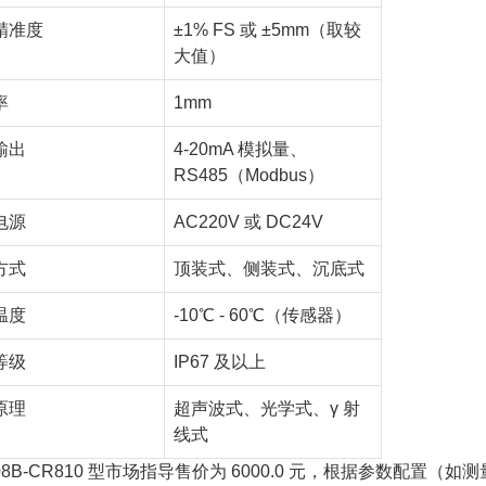
精准度
±1% FS 或 ±5mm（取较
大值）
率
1mm
输出
4-20mA 模拟量、
RS485（Modbus）
电源
AC220V 或 DC24V
方式
顶装式、侧装式、沉底式
温度
-10℃ - 60℃（传感器）
等级
IP67 及以上
原理
超声波式、光学式、γ 射
线式
208B-CR810 型市场指导售价为 6000.0 元，根据参数配