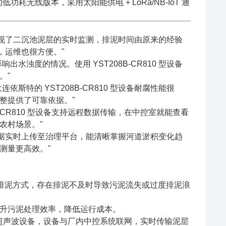
低功耗无线版本，采用太阳能供电 + LoRa/NB-IoT 通
备后，实现了二沉池泥层的实时监测，排泥时间由原来的经验
，运维也很方便。"
水浊度的情况。使用 YST208B-CR810 型设备
。"
斯特的 YST208B-CR810 型设备耐腐性能很
整提供了可靠依据。"
-CR810 型设备支持远程数据传输，在中控室就能查看
农村场景。"
厚度，数据实时上传至治理平台，能清晰掌握河道淤积变化趋
测量更高效。"
检排泥方式，存在排泥不及时导致污泥流失或过度排泥浪
升污泥处理效率，降低运行成本。
型顶装式超声波设备，设备与厂内中控系统联网，实时传输泥层