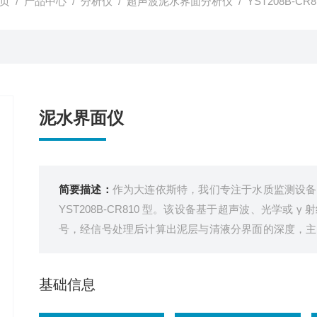
页
/
产品中心
/
分析仪
/
超声波泥水界面分析仪
/ YST208B-C
泥水界面仪
简要描述：
作为大连依斯特，我们专注于水质监测设备
YST208B-CR810 型。该设备基于超声波、光学或
号，经信号处理后计算出泥层与清液分界面的深度，主
类容器或水体中悬浮物、污泥等固体颗粒的沉积高度，
数据支撑。
基础信息