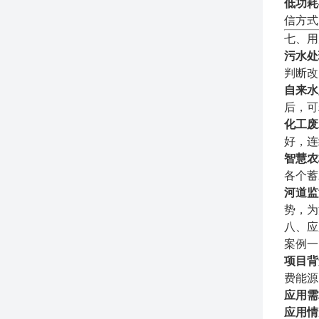
低功耗
信方式
七、用
污水处
判断改
自来水
后，可
化工废
好，连
智慧农
各个蓄
河道监
势，为
八、应
案例一
项目背
费能源
应用需
应用情