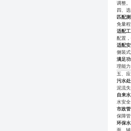
调整。
四、选
匹配测
免量程
适配工
配置，
适配安
侧装式
满足功
理能力
五、应
污水处
泥流失
自来水
水安全
市政管
保障管
环保水
面，辅