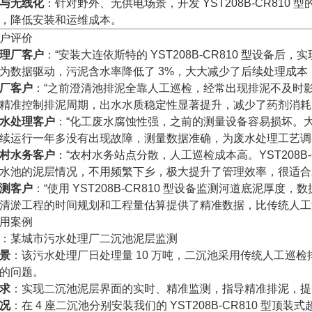
与无线化
：针对野外、无供电场景，开发 YST208B-CR810 型的
，降低安装和运维成本。
户评价
理厂客户
：“安装大连依斯特的 YST208B-CR810 型设
为数据驱动，污泥含水率降低了 3%，大大减少了后续处理成本
厂客户
：“之前澄清池排泥全靠人工巡检，经常出现排泥不及时影响出
精准控制排泥周期，出水水质稳定性显著提升，减少了药剂消耗
水处理客户
：“化工废水腐蚀性强，之前的测量设备容易损坏。大连依
续运行一年多没有出现故障，测量数据准确，为废水处理工艺调
村水务客户
：“农村水务站点分散，人工巡检成本高。YST208B
水池的泥层情况，不用频繁下乡，极大提升了管理效率，很适合
测客户
：“使用 YST208B-CR810 型设备监测河道底泥
清淤工程的时间规划和工程量估算提供了精准数据，比传统人工
用案例
：某城市污水处理厂二沉池泥层监测
景
：该污水处理厂日处理量 10 万吨，二沉池采用传统人工巡
的问题。
求
：实现二沉池泥层界面的实时、精准监测，指导精准排泥，提
况
：在 4 座二沉池分别安装我们的 YST208B-CR810 