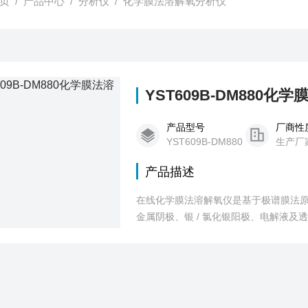
页
/
产品中心
/
分析仪
/
化学膜法溶解氧分析仪
YST609B-DM880化
产品型号
厂商性
YST609B-DM880
生产厂
产品描述
在线化学膜法溶解氧仪是基于极谱膜法
金属阴极、银 / 氯化银阳极、电解液
可实现实时监测、数据记录与异常报警。
补偿（部分可扩 pH、钾离子补偿），
理等场景，助力精准水质管理。