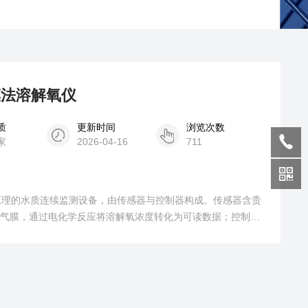
学膜法溶解氧仪
质
更新时间
浏览次数
家
2026-04-16
711
原理的水质连续监测设备，由传感器与控制器构成。传感器含贵
及透气膜，通过电化学反应将溶解氧浓度转化为可读数据；控制器
设备抗干扰强，能隔绝杂质且信号稳定，具备 0-60℃自动温度
维护便捷、适配性广，广泛用于污水处理、水产养殖、饮用水处